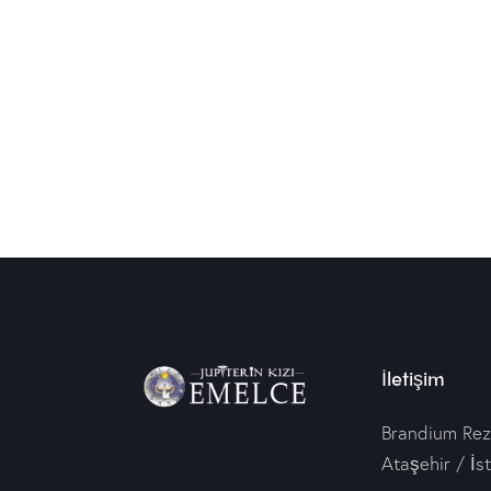
İletişim
Brandium Rez
Ataşehir / İs