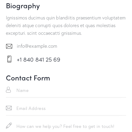
Biography
Ignissimos ducimus quin blandiitis praesentium voluptatem
deleniti atque corrupti quos dolores et quas molestias
excepturi. scint occaecatti gnissimus.
info@example.com
E-
+1 840 841 25 69
m
Ph
ail:
on
Contact Form
e: