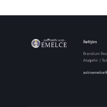
İletişim
Brandium Rez
Ataşehir / İs
astroemelce