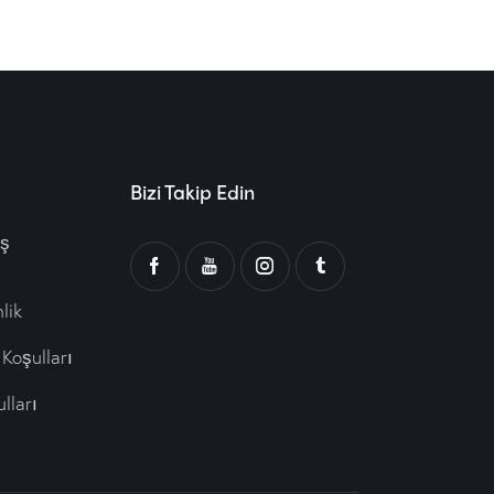
Bizi Takip Edin
ış
lik
Koşulları
lları