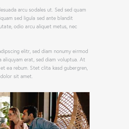
lesuada arcu sodales ut. Sed sed quam
quam sed ligula sed ante blandit
utate, odio arcu aliquet metus, nec
adipscing elitr, sed diam nonumy eirmod
a aliquyam erat, sed diam voluptua. At
et ea rebum. Stet clita kasd gubergren,
dolor sit amet.