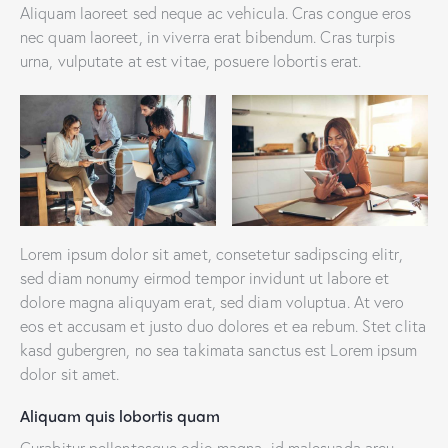
Aliquam laoreet sed neque ac vehicula. Cras congue eros
nec quam laoreet, in viverra erat bibendum. Cras turpis
urna, vulputate at est vitae, posuere lobortis erat.
Lorem ipsum dolor sit amet, consetetur sadipscing elitr,
sed diam nonumy eirmod tempor invidunt ut labore et
dolore magna aliquyam erat, sed diam voluptua. At vero
eos et accusam et justo duo dolores et ea rebum. Stet clita
kasd gubergren, no sea takimata sanctus est Lorem ipsum
dolor sit amet.
Aliquam quis lobortis quam
Curabitur pellentesque odio magna, id malesuada arcu