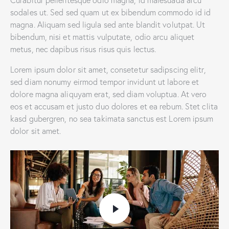
sodales ut. Sed sed quam ut ex bibendum commodo id id
magna. Aliquam sed ligula sed ante blandit volutpat. Ut
bibendum, nisi et mattis vulputate, odio arcu aliquet
metus, nec dapibus risus risus quis lectus.
Lorem ipsum dolor sit amet, consetetur sadipscing elitr,
sed diam nonumy eirmod tempor invidunt ut labore et
dolore magna aliquyam erat, sed diam voluptua. At vero
eos et accusam et justo duo dolores et ea rebum. Stet clita
kasd gubergren, no sea takimata sanctus est Lorem ipsum
dolor sit amet.