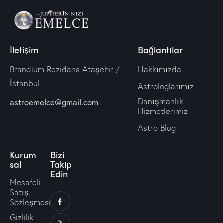
İletişim
Bağlantılar
Brandium Rezidans Ataşehir /
Hakkımızda
İstanbul
Astrologlarımız
Danışmanlık
astroemelce@gmail.com
Hizmetlerimiz
Astro Blog
Kurum
Bizi
sal
Takip
Edin
Mesafeli
Satış
Sözleşmesi
Gizlilik