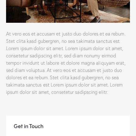
At vero eos et accusam et justo duo dolores et ea rebum.
Stet clita kasd gubergren, no sea takimata sanctus est
Lorem ipsum dolor sit amet. Lorem ipsum dolor sit amet,
consetetur sadipscing elitr, sed diam nonumy eirmod
tempor invidunt ut labore et dolore magna aliquyam erat,
sed diam voluptua. At vero eos et accusam et justo duo
dolores et ea rebum. Stet clita kasd gubergren, no sea
takimata sanctus est Lorem ipsum dolor sit amet. Lorem
ipsum dolor sit amet, consetetur sadipscing elitr.
Get in Touch