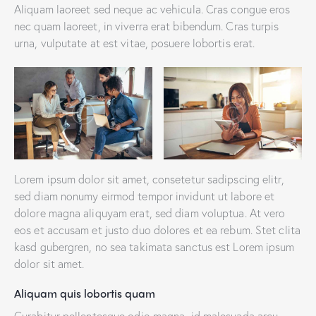
Aliquam laoreet sed neque ac vehicula. Cras congue eros
nec quam laoreet, in viverra erat bibendum. Cras turpis
urna, vulputate at est vitae, posuere lobortis erat.
Lorem ipsum dolor sit amet, consetetur sadipscing elitr,
sed diam nonumy eirmod tempor invidunt ut labore et
dolore magna aliquyam erat, sed diam voluptua. At vero
eos et accusam et justo duo dolores et ea rebum. Stet clita
kasd gubergren, no sea takimata sanctus est Lorem ipsum
dolor sit amet.
Aliquam quis lobortis quam
Curabitur pellentesque odio magna, id malesuada arcu