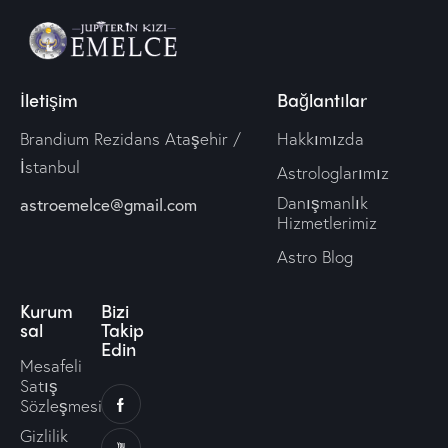
İletişim
Bağlantılar
Brandium Rezidans Ataşehir /
Hakkımızda
İstanbul
Astrologlarımız
Danışmanlık
astroemelce@gmail.com
Hizmetlerimiz
Astro Blog
Kurum
Bizi
sal
Takip
Edin
Mesafeli
Satış
Sözleşmesi
Gizlilik