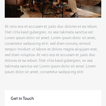
At vero eos et accusam et justo duo dolores et ea rebum.
Stet clita kasd gubergren, no sea takimata sanctus est
Lorem ipsum dolor sit amet. Lorem ipsum dolor sit amet,
consetetur sadipscing elitr, sed diam nonumy eirmod
tempor invidunt ut labore et dolore magna aliquyam erat,
sed diam voluptua. At vero eos et accusam et justo duo
dolores et ea rebum. Stet clita kasd gubergren, no sea
takimata sanctus est Lorem ipsum dolor sit amet. Lorem
ipsum dolor sit amet, consetetur sadipscing elitr.
Get in Touch