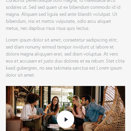
sodales ut. Sed sed quam ut ex bibendum commodo id id
magna. Aliquam sed ligula sed ante blandit volutpat. Ut
bibendum, nisi et mattis vulputate, odio arcu aliquet
metus, nec dapibus risus risus quis lectus.
Lorem ipsum dolor sit amet, consetetur sadipscing elitr,
sed diam nonumy eirmod tempor invidunt ut labore et
dolore magna aliquyam erat, sed diam voluptua. At vero
eos et accusam et justo duo dolores et ea rebum. Stet clita
kasd gubergren, no sea takimata sanctus est Lorem ipsum
dolor sit amet.