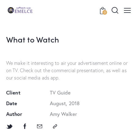
0
What to Watch
We make it interesting to air your advertisement online or
on TV. Check out the commercial presentation, as well as
our social media ads app.
Client
TV Guide
Date
August, 2018
Author
Amy Walker