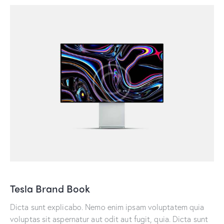
Tesla Brand Book
Dicta sunt explicabo. Nemo enim ipsam voluptatem quia
voluptas sit aspernatur aut odit aut fugit, quia. Dicta sunt