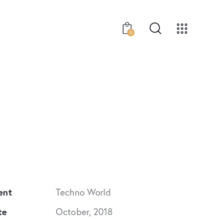
0
ent
Techno World
te
October, 2018