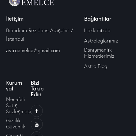
İletişim
Bağlantılar
Brandium Rezidans Ataşehir /
Hakkımızda
İstanbul
Astrologlarımız
Danışmanlık
astroemelce@gmail.com
Hizmetlerimiz
Astro Blog
Kurum
Bizi
sal
Takip
Edin
Mesafeli
Satış
Sözleşmesi
Gizlilik
Güvenlik
Garanti