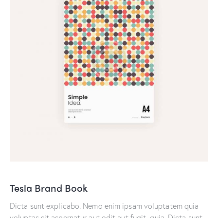
Tesla Brand Book
Dicta sunt explicabo. Nemo enim ipsam voluptatem quia
voluptas sit aspernatur aut odit aut fugit, quia. Dicta sunt