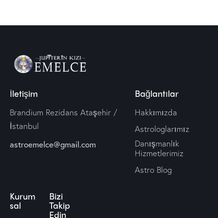
İletişim
Bağlantılar
Brandium Rezidans Ataşehir /
Hakkımızda
İstanbul
Astrologlarımız
Danışmanlık
astroemelce@gmail.com
Hizmetlerimiz
Astro Blog
Kurum
Bizi
sal
Takip
Edin