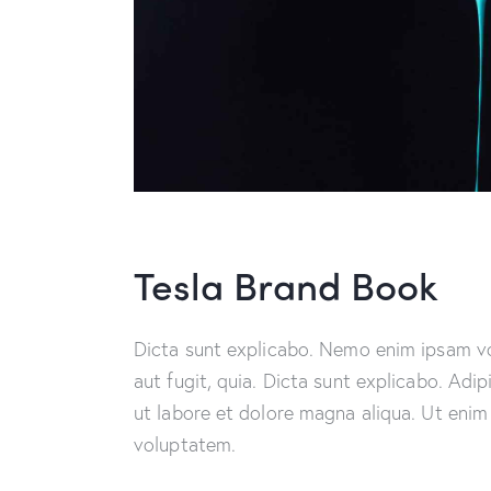
Tesla Brand Book
Dicta sunt explicabo. Nemo enim ipsam vo
aut fugit, quia. Dicta sunt explicabo. Adi
ut labore et dolore magna aliqua. Ut enim
voluptatem.