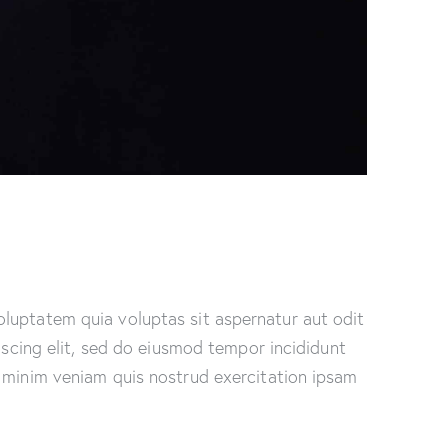
luptatem quia voluptas sit aspernatur aut odit
piscing elit, sed do eiusmod tempor incididunt
 minim veniam quis nostrud exercitation ipsam