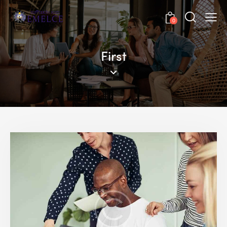
0
First