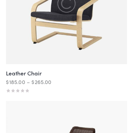
Leather Chair
$
185.00
–
$
265.00
5
ü
z
e
r
i
n
d
e