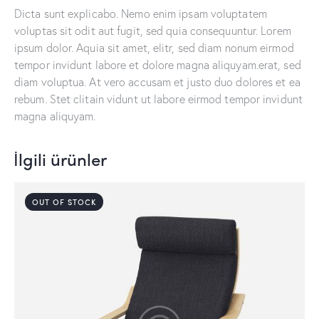
Dicta sunt explicabo. Nemo enim ipsam voluptatem
voluptas sit odit aut fugit, sed quia consequuntur. Lorem
ipsum dolor. Aquia sit amet, elitr, sed diam nonum eirmod
tempor invidunt labore et dolore magna aliquyam.erat, sed
diam voluptua. At vero accusam et justo duo dolores et ea
rebum. Stet clitain vidunt ut labore eirmod tempor invidunt
magna aliquyam.
İlgili ürünler
OUT OF STOCK