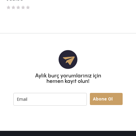
5
ü
z
e
r
i
n
d
e
n
0
o
y
a
Aylık burç yorumlarınız için
l
hemen kayıt olun!
d
ı
Abone Ol