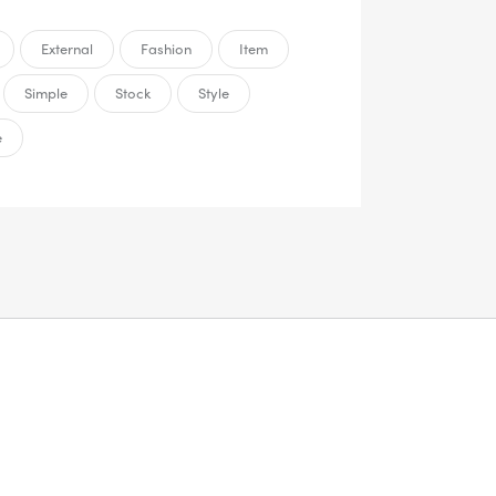
External
Fashion
Item
Simple
Stock
Style
e