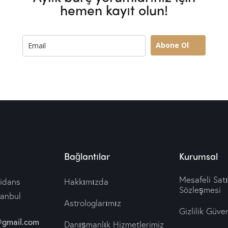
hemen kayıt olun!
Abone Ol
Bağlantılar
Kurumsal
Mesafeli Sat
idans
Hakkımızda
Sözleşmesi
tanbul
Astrologlarımız
Gizlilik Güven
@gmail.com
Danışmanlık Hizmetlerimiz