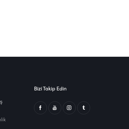
Bizi Takip Edin
ış
lik