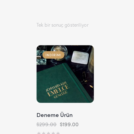
Tek bir sonuç gösteriliyor
İNDIRIM!
Search
Deneme Ürün
$
299.00
$
199.00