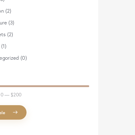
on
(2)
ture
(3)
ets
(2)
(1)
egorized
(0)
90
—
$200
ele